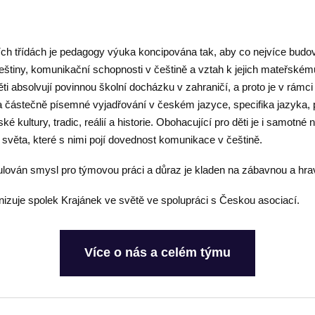
ch třídách je pedagogy výuka koncipována tak, aby co nejvíce bud
 češtiny, komunikační schopnosti v češtině a vztah k jejich mateřském
ti absolvují povinnou školní docházku v zahraničí, a proto je v rámc
a částečně písemné vyjadřování v českém jazyce, specifika jazyka, 
é kultury, tradic, reálií a historie. Obohacující pro děti je i samotné
 světa, které s nimi pojí dovednost komunikace v češtině.
mulován smysl pro týmovou práci a důraz je kladen na zábavnou a hr
nizuje spolek Krajánek ve světě ve spolupráci s Českou asociací.
Více o nás a celém týmu