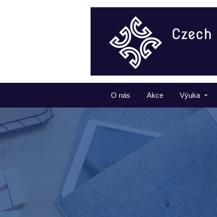
O nás
Akce
Výuka