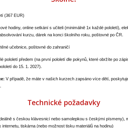
letí (367 EUR)
vé hodiny, online setkání s učiteli (minimálně 1x každé pololetí), elek
o absolvování kurzu, dárek na konci školního roku, poštovné po ČR.
štěné učebnice, poštovné do zahraničí
lé pololetí předem (na první pololetí dle pokynů, které obržíte po zá
ololetí do 15. 1. 2027).
ce:
V případě, že máte v našich kurzech zapsáno více dětí, poskytu
.
Technické požadavky
(ideálně s českou klávesnicí nebo samolepkou s českými písmeny), 
k internetu, tiskárna (nebo možnost tisku materiálů na hodinu)