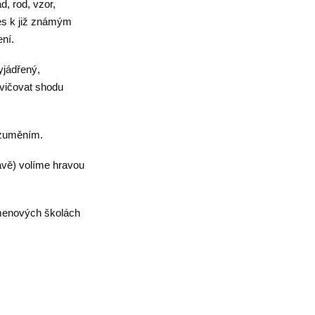
, rod, vzor,
ves k již známým
ní.
yjádřený,
vičovat shodu
ozuměním.
avě) volíme hravou
 kmenových školách