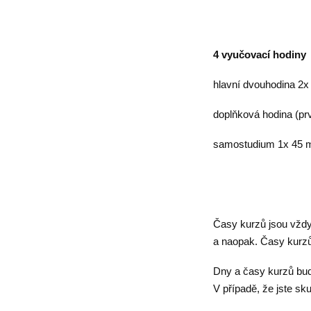
4 vyučovací hodiny
hlavní dvouhodina 2x
doplňková hodina (pr
samostudium 1x 45 m
Časy kurzů jsou vžd
a naopak. Časy kurzů
Dny a časy kurzů bud
V případě, že jste sk