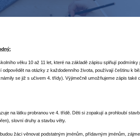
odný:
kolního věku 10 až 11 let, které na základě zápisu splňují podmínky p
í odpovědět na otázky z každodenního života, používají češtinu k b
známily se již s učivem 4. třídy). Výjimečně umožňujeme zápis také
zuje na látku probranou ve 4. třídě. Děti si zopakují a prohloubí stav
řen), slovní druhy a stavbu věty.
se budou žáci věnovat podstatným jménům, přídavným jménům, zájm