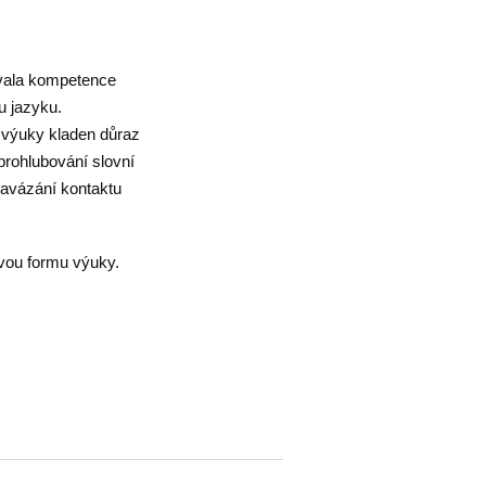
ovala kompetence
u jazyku.
i výuky kladen důraz
prohlubování slovní
 navázání kontaktu
avou formu výuky.