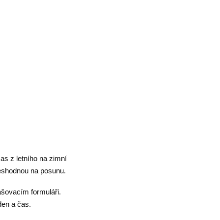
 z letního na zimní
neshodnou na posunu.
šovacím formuláři.
den a čas.