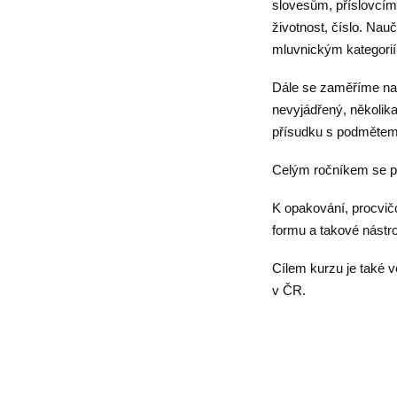
slovesům, příslovcím.
životnost, číslo. Nau
mluvnickým kategoriím
Dále se zaměříme na 
nevyjádřený, několik
přísudku s podměte
Celým ročníkem se pr
K opakování, procvič
formu a takové nástro
Cílem kurzu je také v
v ČR.