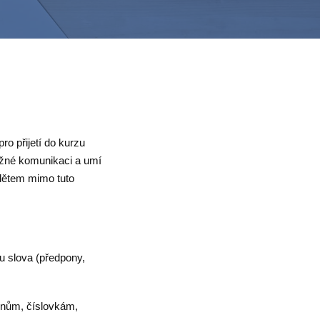
ro přijetí do kurzu
ěžné komunikaci a umí
 dětem mimo tuto
bu slova (předpony,
enům, číslovkám,