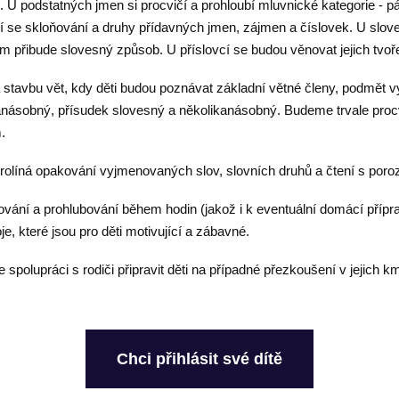
 U podstatných jmen si procvičí a prohloubí mluvnické kategorie - pád
čí se skloňování a druhy přídavných jmen, zájmen a číslovek. U slo
 přibude slovesný způsob. U příslovcí se budou věnovat jejich tvoře
stavbu vět, kdy děti budou poznávat základní větné členy, podmět v
anásobný, přísudek slovesný a několikanásobný. Budeme trvale proc
m.
olíná opakování vyjmenovaných slov, slovních druhů a čtení s por
ování a prohlubování během hodin (jakož i k eventuální domácí přípr
je, které jsou pro děti motivující a zábavné.
e spolupráci s rodiči připravit děti na případné přezkoušení v jejich
Chci přihlásit své dítě