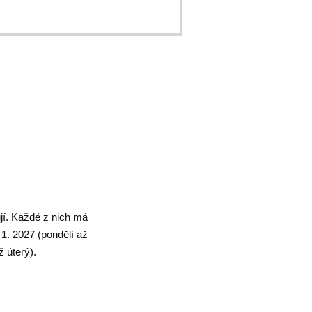
ují. Každé z nich má
1. 2027 (pondělí až
 úterý).