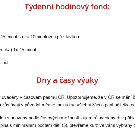
Týdenní hodinový fond:
 45 minut s cca 10minutovou přestávkou
vouka) 1x 45 minut
inut
Dny a časy výuky
y uváděny v časovém pásmu ČR. Upozorňujeme, že v ČR se mění čas
 zůstávají v původním čase, pokud se všichni žáci a paní učitelka 
ou stanoveny podle časových možností zájemců uvedených v přihla
upina s minimálním počtem dětí (5), otevřeme kurz ve vámi vybraný 