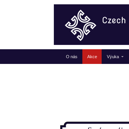
O nás
Akce
Výuka