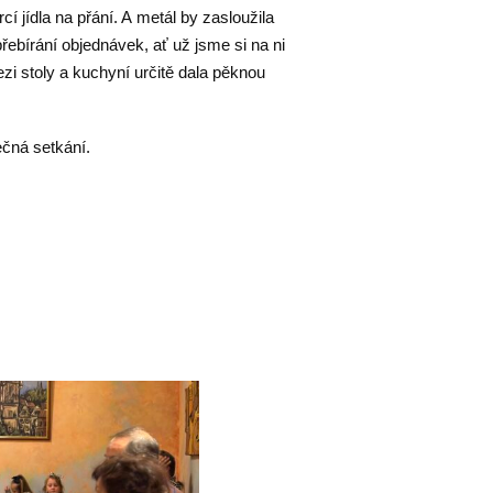
cí jídla na přání. A metál by zasloužila
přebírání objednávek, ať už jsme si na ni
ezi stoly a kuchyní určitě dala pěknou
ečná setkání.