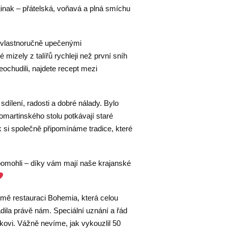
jinak – přátelská, voňavá a plná smíchu
li vlastnoručně upečenými
 mizely z talířů rychleji než první sníh
eochudili, najdete recept mezi
dílení, radosti a dobré nálady. Bylo
omartinského stolu potkávají staré
ak si společně připomínáme tradice, které
.
 pomohli – díky vám mají naše krajanské
mě restauraci Bohemia, která celou
dila právě nám. Speciální uznání a řád
kovi. Vážně nevíme, jak vykouzlil 50