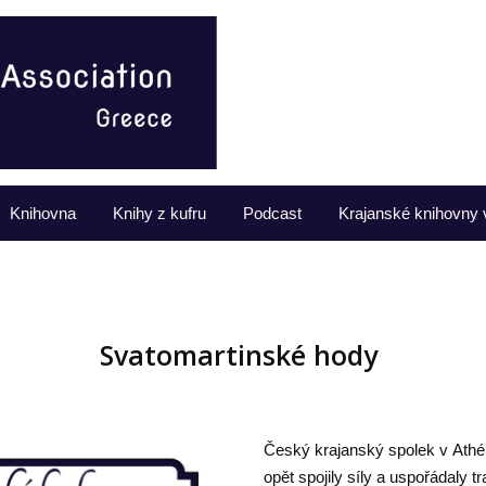
Knihovna
Knihy z kufru
Podcast
Krajanské knihovny 
Svatomartinské hody
Český krajanský spolek v Ath
opět spojily síly a uspořádaly 