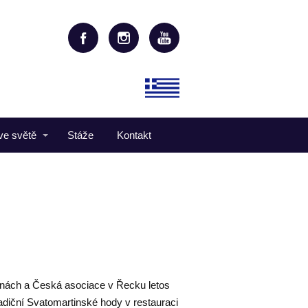
ve světě
Stáže
Kontakt
énách a Česká asociace v Řecku letos
tradiční Svatomartinské hody v restauraci