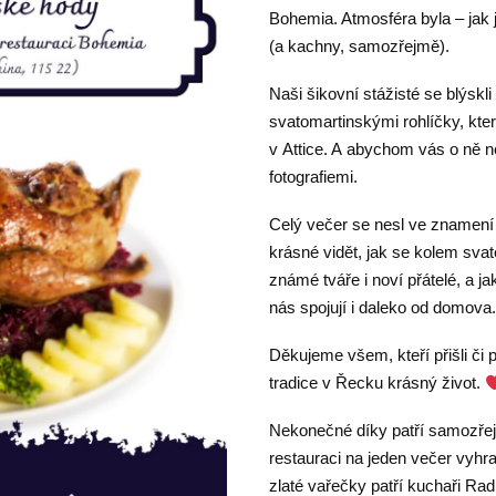
Bohemia. Atmosféra byla – jak 
(a kachny, samozřejmě).
Naši šikovní stážisté se blýsk
svatomartinskými rohlíčky, které
v Attice. A abychom vás o ně n
fotografiemi.
Celý večer se nesl ve znamení s
krásné vidět, jak se kolem svat
známé tváře i noví přátelé, a j
nás spojují i daleko od domova
Děkujeme všem, kteří přišli či
tradice v Řecku krásný život.
Nekonečné díky patří samozřej
restauraci na jeden večer vyhra
zlaté vařečky patří kuchaři Rad