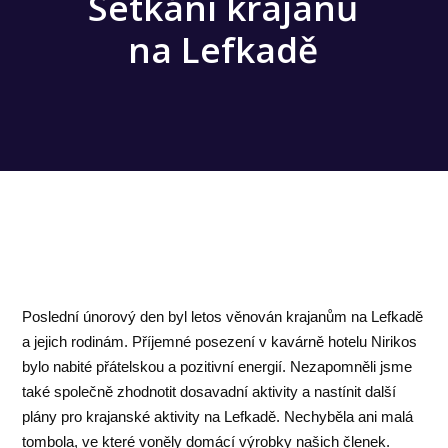
Setkání krajanů
na Lefkadě
Poslední únorový den byl letos věnován krajanům na Lefkadě
a jejich rodinám. Příjemné posezení v kavárně hotelu Nirikos
bylo nabité přátelskou a pozitivní energií. Nezapomněli jsme
také společně zhodnotit dosavadní aktivity a nastínit další
plány pro krajanské aktivity na Lefkadě. Nechyběla ani malá
tombola, ve které voněly domácí výrobky našich členek.