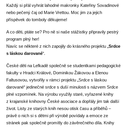
Každý si přál vyhrát lahodné makronky Kateřiny Sovadinové
nebo pečený čaj od Marie Vrettou. Moc jim za jejich
příspěvek do tomboly děkujeme!
A co děti, ptáte se? Pro ně si naše stážistky připravily pestrý
program plný her!
Navíc se některé z nich zapojily do krásného projektu „
Srdce
s láskou darované
“.
České děti na Lefkadě společně se studentkami pedagogické
fakulty v Hradci Králové, Dominikou Žákovou a Elenou
Faltusovou, vytvořily v rámci projektu „Srdce s láskou
darované“ jedinečné srdce s duší minulosti s názvem Srdce
plné vzpomínek. Na výrobu využily staré, vyřazené knihy
z krajanské knihovny České asociace a dopřály jim tak další
život. Listy ze starých knih nesou otisk času a příběhů –
právě o nich si s dětmi při výrobě povídaly a emoce ze
stránek pak společně promítly do závěrečného díla. Knihy