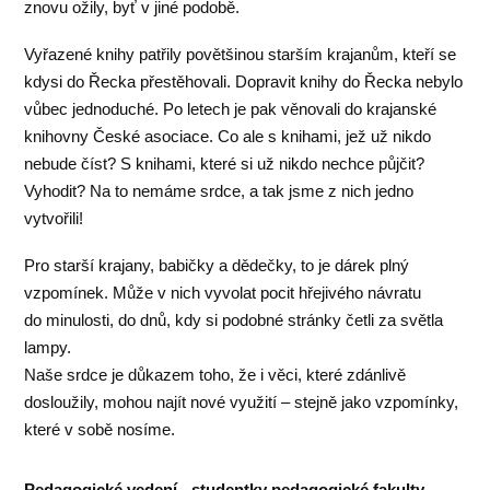
znovu ožily, byť v jiné podobě.
Vyřazené knihy patřily povětšinou starším krajanům, kteří se
kdysi do Řecka přestěhovali. Dopravit knihy do Řecka nebylo
vůbec jednoduché. Po letech je pak věnovali do krajanské
knihovny České asociace. Co ale s knihami, jež už nikdo
nebude číst? S knihami, které si už nikdo nechce půjčit?
Vyhodit? Na to nemáme srdce, a tak jsme z nich jedno
vytvořili!
Pro starší krajany, babičky a dědečky, to je dárek plný
vzpomínek. Může v nich vyvolat pocit hřejivého návratu
do minulosti, do dnů, kdy si podobné stránky četli za světla
lampy.
Naše srdce je důkazem toho, že i věci, které zdánlivě
dosloužily, mohou najít nové využití – stejně jako vzpomínky,
které v sobě nosíme.
Pedagogické vedení - studentky pedagogické fakulty