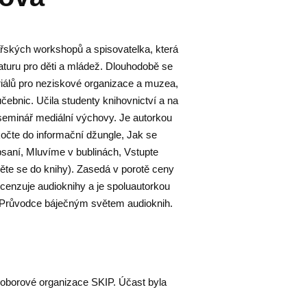
ářských workshopů a spisovatelka, která
aturu pro děti a mládež. Dlouhodobě se
iálů pro neziskové organizace a muzea,
učebnic. Učila studenty knihovnictví a na
seminář mediální výchovy. Je autorkou
očte do informační džungle, Jak se
psaní, Mluvíme v bublinách, Vstupte
něte se do knihy). Zasedá v porotě ceny
cenzuje audioknihy a je spoluautorkou
 Průvodce báječným světem audioknih.
y oborové organizace SKIP. Účast byla