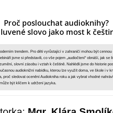
Proč poslouchat audioknihy?
luvené slovo jako most k češti
oderním trendem. Pro děti vyrůstající v zahraničí mohou být cennou 
bináři jsme si představili, co vše pojem „audiočtení“ obnáší, jak se l
zumění, slovní zásobu i vztah k češtině. Nahlédli jsme do historie pos
časnou audioknižní nabídku, kterou lze využít doma, ve škole i v k
ha, proč sledovat ocenění Audiokniha roku a jak vybrat vhodné nahrá
může být klíčem k udržení jazyka.
torka:
Mgr. Klára Smolí