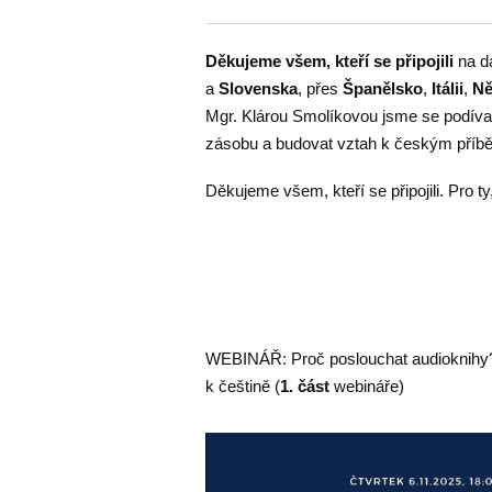
Děkujeme všem, kteří se připojili
na da
a
Slovenska
, přes
Španělsko
,
Itálii
,
N
Mgr. Klárou Smolíkovou jsme se podívali
zásobu a budovat vztah k českým příbě
Děkujeme všem, kteří se připojili. Pro ty, 
WEBINÁŘ: Proč poslouchat audioknihy?
k češtině (
1. část
webináře)
Video
přehrávač