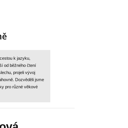
ně
cestou k jazyku,
iší od běžného čtení
lechu, projeli vývoj
nihovně. Dozvěděli jsme
vky pro různé věkové
ková