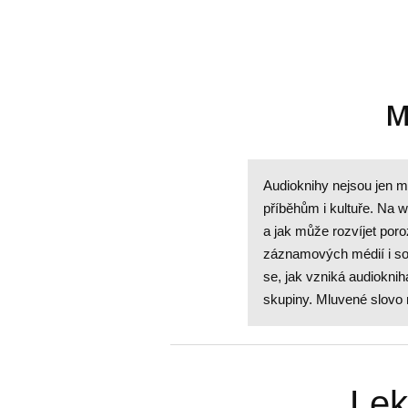
M
Audioknihy nejsou jen m
příběhům i kultuře. Na we
a jak může rozvíjet poro
záznamových médií i sou
se, jak vzniká audiokni
skupiny. Mluvené slovo 
Lek