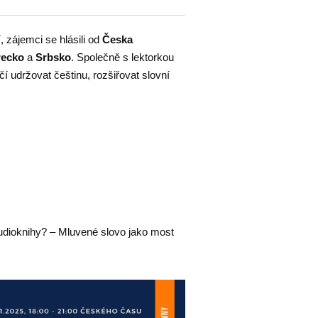
 zájemci se hlásili od
Česka
recko
a
Srbsko
. Společně s lektorkou
 udržovat češtinu, rozšiřovat slovní
dioknihy? – Mluvené slovo jako most