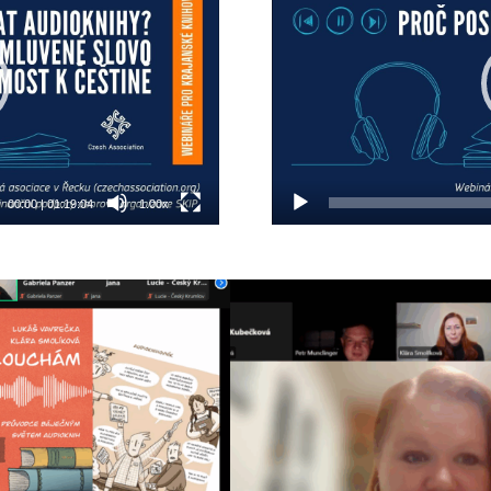
00:00
|
01:19:04
1.00x