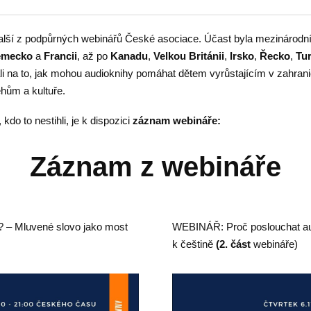
lší z podpůrných webinářů České asociace. Účast byla mezinárodní,
ěmecko
a
Francii
, až po
Kanadu
,
Velkou
Británii
,
Irsko
,
Řecko
,
Tu
 na to, jak mohou audioknihy pomáhat dětem vyrůstajícím v zahraničí
hům a kultuře.
kdo to nestihli, je k dispozici
záznam webináře:
Záznam z webináře
 – Mluvené slovo jako most
WEBINÁŘ: Proč poslouchat au
k češtině
(2. část
webináře)
Video
přehrávač