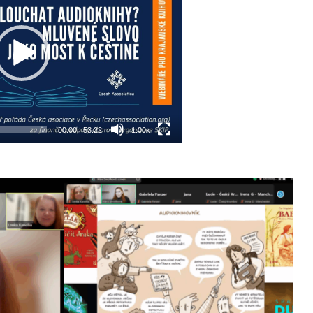
00:00
|
53:22
1.00x