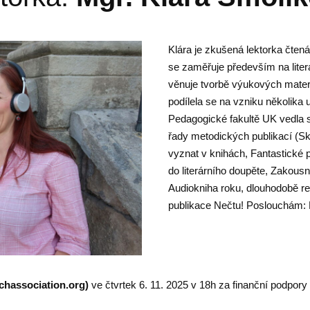
Klára je zkušená lektorka čten
se zaměřuje především na liter
věnuje tvorbě výukových mater
podílela se na vzniku několika 
Pedagogické fakultě UK vedla 
řady metodických publikací (Sk
vyznat v knihách, Fantastické 
do literárního doupěte, Zakous
Audiokniha roku, dlouhodobě re
publikace Nečtu! Poslouchám:
chassociation.org)
ve čtvrtek 6. 11. 2025 v 18h za finanční podpor