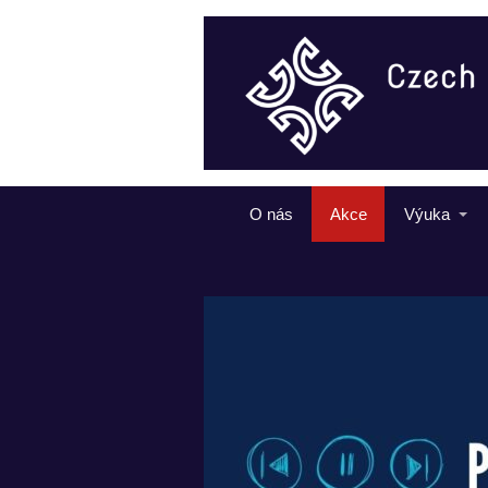
O nás
Akce
Výuka