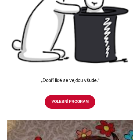
„Dobří lidé se vejdou všude.“
VOLEBNÍ PROGRAM