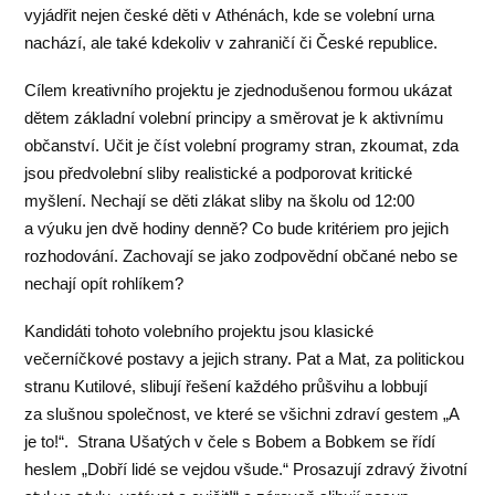
vyjádřit nejen české děti v Athénách, kde se volební urna
nachází, ale také kdekoliv v zahraničí či České republice.
Cílem kreativního projektu je zjednodušenou formou ukázat
dětem základní volební principy a směrovat je k aktivnímu
občanství. Učit je číst volební programy stran, zkoumat, zda
jsou předvolební sliby realistické a podporovat kritické
myšlení. Nechají se děti zlákat sliby na školu od 12:00
a výuku jen dvě hodiny denně? Co bude kritériem pro jejich
rozhodování. Zachovají se jako zodpovědní občané nebo se
nechají opít rohlíkem?
Kandidáti tohoto volebního projektu jsou klasické
večerníčkové postavy a jejich strany. Pat a Mat, za politickou
stranu Kutilové, slibují řešení každého průšvihu a lobbují
za slušnou společnost, ve které se všichni zdraví gestem „A
je to!“. Strana Ušatých v čele s Bobem a Bobkem se řídí
heslem „Dobří lidé se vejdou všude.“ Prosazují zdravý životní