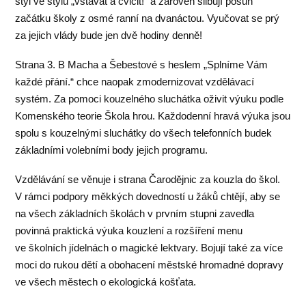
styl ve stylu „vstávat a cvičit!“ a zároveň slibují posun
začátku školy z osmé ranní na dvanáctou. Vyučovat se prý
za jejich vlády bude jen dvě hodiny denně!
Strana 3. B Macha a Šebestové s heslem „Splníme Vám
každé přání.“ chce naopak zmodernizovat vzdělávací
systém. Za pomoci kouzelného sluchátka oživit výuku podle
Komenského teorie Škola hrou. Každodenní hravá výuka jsou
spolu s kouzelnými sluchátky do všech telefonních budek
základními volebními body jejich programu.
Vzdělávání se věnuje i strana Čarodějnic za kouzla do škol.
V rámci podpory měkkých dovedností u žáků chtějí, aby se
na všech základních školách v prvním stupni zavedla
povinná praktická výuka kouzlení a rozšíření menu
ve školních jídelnách o magické lektvary. Bojují také za více
moci do rukou dětí a obohacení městské hromadné dopravy
ve všech městech o ekologická košťata.