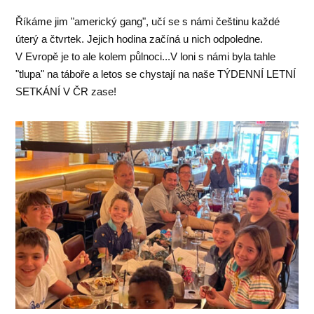
Říkáme jim "americký gang", učí se s námi češtinu každé
úterý a čtvrtek. Jejich hodina začíná u nich odpoledne.
V Evropě je to ale kolem půlnoci...V loni s námi byla tahle
"tlupa" na táboře a letos se chystají na naše TÝDENNÍ LETNÍ
SETKÁNÍ V ČR zase!