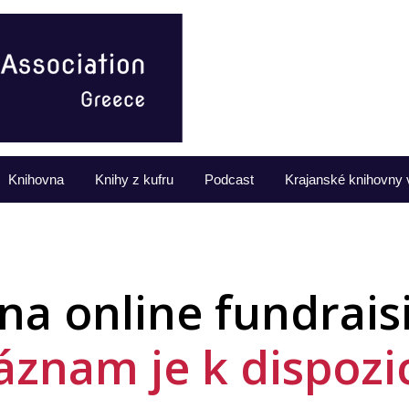
Knihovna
Knihy z kufru
Podcast
Krajanské knihovny 
 na online fundrais
áznam je k dispozic