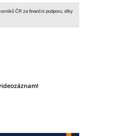
covníků ČR za finanční podporu, díky
s videozáznam!