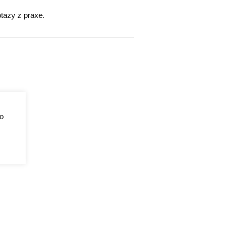
otazy z praxe.
o