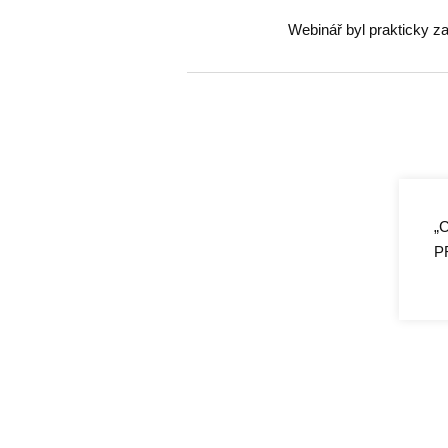
Webinář byl prakticky za
„C
„B
PR
př