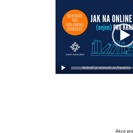
Video
přehrávač
Akce pro