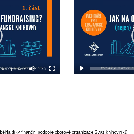
Video
přehrávač
00:00
|
01:13:15
1.00x
běhla díky finanční podpoře oborové organizace Svaz knihovníků