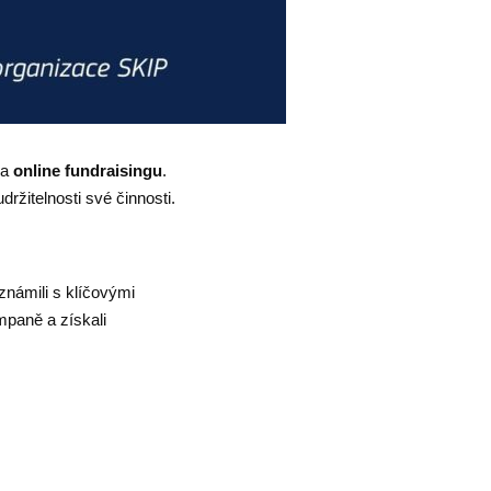
ma
online
fundraisingu
.
ržitelnosti své činnosti.
známili s klíčovými
ampaně a získali