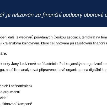
běhl další z webinářů pořádaných Českou asociací, tentokrát na té
) krajanským knihovnám, které čelí výzvám při zajišťování finanční ud
áře:
torky Jany Ledvinové se účastníci z řad krajanských organizací se
ingu, naučili se analyzovat připravenost své organizace na digitální k
čních i nefinančních)
ého argumentu
 videí
 a plánování kampaně