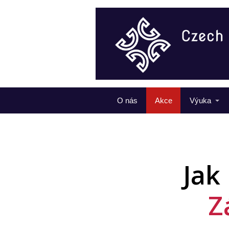
O nás
Akce
Výuka
Jak
Z