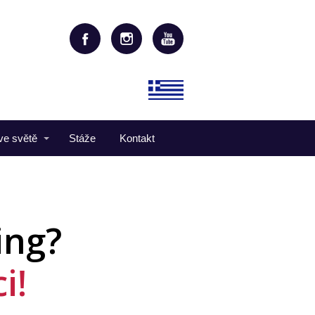
ve světě
Stáže
Kontakt
ing?
i!