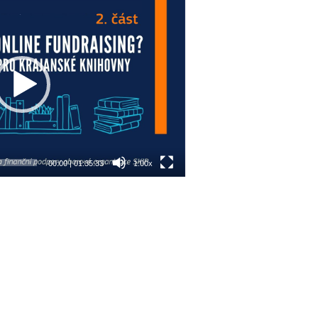
00:00
|
01:35:33
1.00x