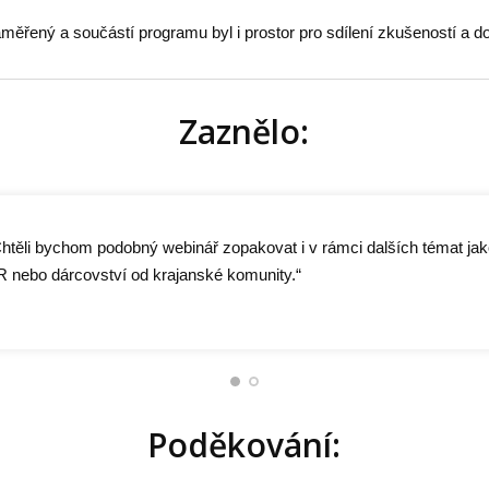
měřený a součástí programu byl i prostor pro sdílení zkušeností a d
Zaznělo:
htěli bychom podobný webinář zopakovat i v rámci dalších témat jak
yl to velmi přínosný webinář – konečně vím, odkud začít a co si
 nebo dárcovství od krajanské komunity.“
ipravit před spuštěním kampaně.“
Poděkování: