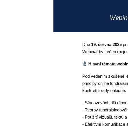
Dne
19. června 2025
pro
Webinář byl určen (nejen
Hlavní témata webin
Pod vedením zkušené lek
principy online fundrais
konkrétní rady ohledně:
- Stanovování cílů (finan
- Tvorby fundraisingov
- Použití vizuálů, textů a
- Efektivní komunikace