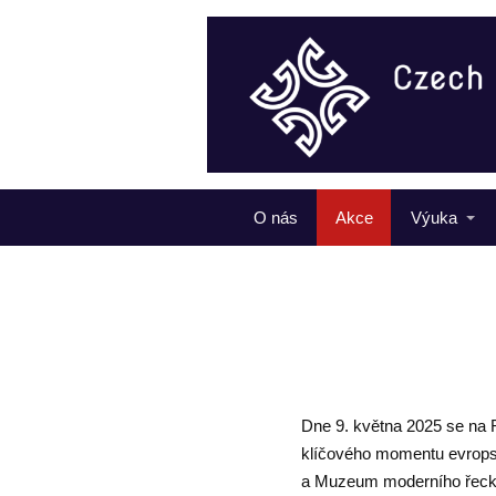
O nás
Akce
Výuka
Dne 9. května 2025 se na 
klíčového momentu evropské
a Muzeum moderního řeck