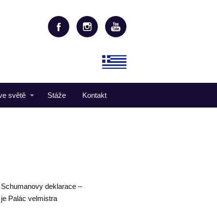
ve světě
Stáže
Kontakt
čí Schumanovy deklarace –
je Palác velmistra