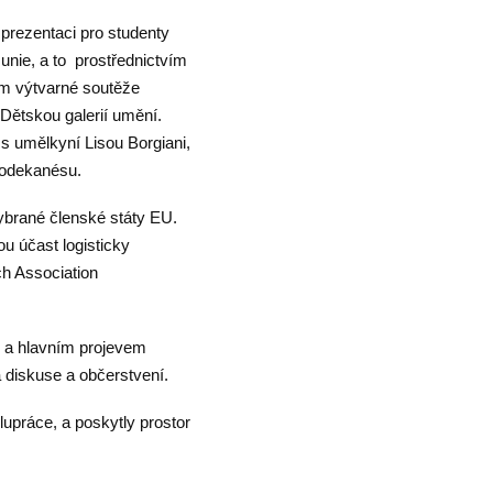
 prezentaci pro studenty
 unie, a to prostřednictvím
zům výtvarné soutěže
Dětskou galerií umění.
“ s umělkyní Lisou Borgiani,
Dodekanésu.
 vybrané členské státy EU.
u účast logisticky
ch Association
 a hlavním projevem
 diskuse a občerstvení.
upráce, a poskytly prostor